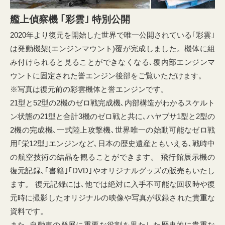
艦上偵察機 ｢彩雲｣ 特別公開
2020年より復元を開始した世界で唯一公開されている｢彩雲｣
は発動機架(エンジンマウント)覆が完成しました。機体に組
み付けられると見ることができなくなる､覆内部エンジンマ
ウントに固定された誉エンジン後部をご覧いただけます。
※写真は復元前の彩雲機体と誉エンジンです。
21型と52型の2機のゼロ戦完成機､内部構造がわかるスケルト
ン状態の21型と合計3機のゼロ戦と共に､ハヤブサ1型と2型の
2機の完成機､一式陸上攻撃機､世界唯一の始動可能なゼロ戦
用｢栄12型｣エンジンなど､日本の歴史遺産ともいえる､戦時中
の航空技術の結晶を観ることができます。 飛行館展示機の
復元記録､｢書籍｣｢DVD｣やオリジナルグッズの販売もいたし
ます。 復元記録には､他では絶対に入手不可能な回収時や復
元時に撮影したオリジナルの映像や写真が収録された貴重な
資料です。
また､自動車の発展に重要な役割を果たした歴史的に貴重な