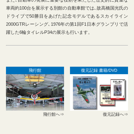
車両約100台を展示する別館の自動車館では､故高橋国光氏の
ドライブで50勝目をあげた記念モデルであるスカイライン
2000GTRレーシング､1976年の第1回F1日本グランプリで活
躍した6輪タイレルP34の展示も行います。
飛行館
復元記録 書籍/DVD
飛行館へ⇒
復元記録へ⇒