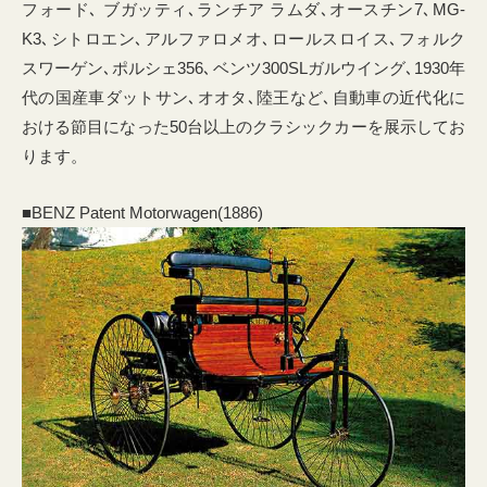
フォード､ ブガッティ､ランチア ラムダ､オースチン7､MG-
K3､シトロエン､アルファロメオ､ロールスロイス､フォルク
スワーゲン､ポルシェ356､ベンツ300SLガルウイング､1930年
代の国産車ダットサン､オオタ､陸王など､自動車の近代化に
おける節目になった50台以上のクラシックカーを展示してお
ります。
■BENZ Patent Motorwagen(1886)