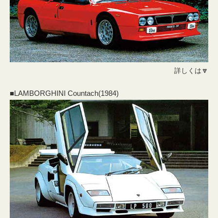
詳しくは🔽
■LAMBORGHINI Countach(1984)